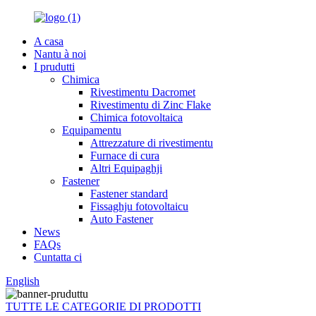
A casa
Nantu à noi
I prudutti
Chimica
Rivestimentu Dacromet
Rivestimentu di Zinc Flake
Chimica fotovoltaica
Equipamentu
Attrezzature di rivestimentu
Furnace di cura
Altri Equipaghji
Fastener
Fastener standard
Fissaghju fotovoltaicu
Auto Fastener
News
FAQs
Cuntatta ci
English
TUTTE LE CATEGORIE DI PRODOTTI