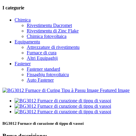
I categurie
Chimica
Rivestimentu Dacromet
Rivestimentu di Zinc Flake
Chimica fotovoltaica
Equipamentu
Attrezzature di rivestimentu
Furnace di cura
Altri Equipaghji
Fastener
Fastener standard
Fissaghju fotovoltaicu
Auto Fastener
BG3012 Furnace di curazione di tippu di vassoi
Breve descrizione: