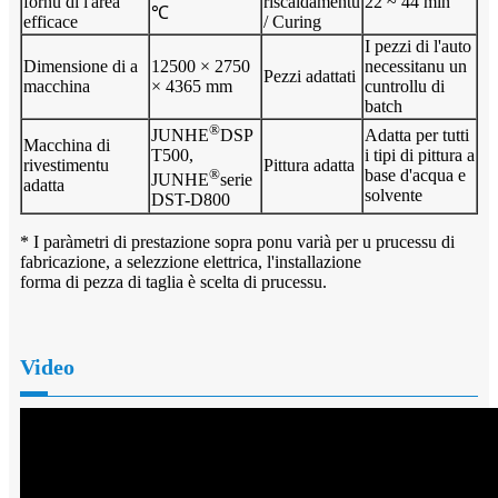
fornu di l'area
riscaldamentu
22 ~ 44 min
℃
efficace
/ Curing
I pezzi di l'auto
Dimensione di a
12500 × 2750
necessitanu un
Pezzi adattati
macchina
× 4365 mm
cuntrollu di
batch
®
Adatta per tutti
JUNHE
DSP
Macchina di
i tipi di pittura a
T500,
rivestimentu
Pittura adatta
base d'acqua e
®
JUNHE
serie
adatta
solvente
DST-D800
* I paràmetri di prestazione sopra ponu varià per u prucessu di
fabricazione, a selezzione elettrica, l'installazione
forma di pezza di taglia è scelta di prucessu.
Video