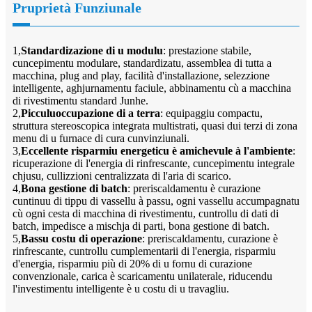
Pruprietà Funziunale
1,
Standardizazione di u modulu
: prestazione stabile,
cuncepimentu modulare, standardizatu, assemblea di tutta a
macchina, plug and play, facilità d'installazione, selezzione
intelligente, aghjurnamentu faciule, abbinamentu cù a macchina
di rivestimentu standard Junhe.
2,
Picculu
occupazione di a terra
: equipaggiu compactu,
struttura stereoscopica integrata multistrati, quasi dui terzi di zona
menu di u furnace di cura cunvinziunali.
3,
Eccellente risparmiu energeticu è amichevule à l'ambiente
:
ricuperazione di l'energia di rinfrescante, cuncepimentu integrale
chjusu, cullizzioni centralizzata di l'aria di scarico.
4,
Bona gestione di batch
: preriscaldamentu è curazione
cuntinuu di tippu di vassellu à passu, ogni vassellu accumpagnatu
cù ogni cesta di macchina di rivestimentu, cuntrollu di dati di
batch, impedisce a mischja di parti, bona gestione di batch.
5,
Bassu costu di operazione
: preriscaldamentu, curazione è
rinfrescante, cuntrollu cumplementarii di l'energia, risparmiu
d'energia, risparmiu più di 20% di u fornu di curazione
convenzionale, carica è scaricamentu unilaterale, riducendu
l'investimentu intelligente è u costu di u travagliu.