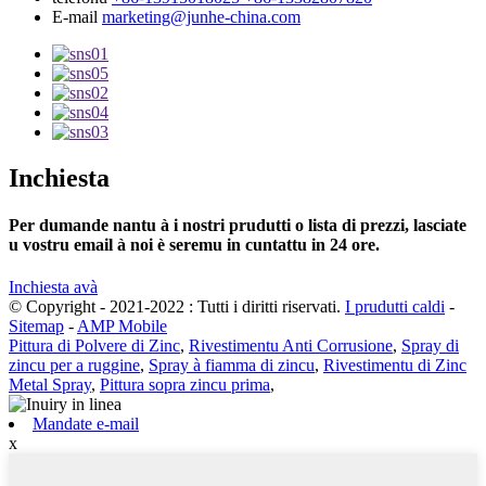
E-mail
marketing@junhe-china.com
Inchiesta
Per dumande nantu à i nostri prudutti o lista di prezzi, lasciate
u vostru email à noi è seremu in cuntattu in 24 ore.
Inchiesta avà
© Copyright - 2021-2022 : Tutti i diritti riservati.
I prudutti caldi
-
Sitemap
-
AMP Mobile
Pittura di Polvere di Zinc
,
Rivestimentu Anti Corrusione
,
Spray di
zincu per a ruggine
,
Spray à fiamma di zincu
,
Rivestimentu di Zinc
Metal Spray
,
Pittura sopra zincu prima
,
Mandate e-mail
x