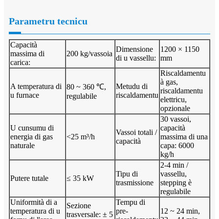
Parametru tecnicu
Capacità
Dimensione
1200 × 1150
massima di
200 kg/vassoia
di u vassellu:
mm
carica:
Riscaldamentu
à gas,
A temperatura di
Metudu di
80 ~ 360 ℃,
riscaldamentu
u furnace
riscaldamentu
regulabile
elettricu,
opzionale
30 vassoi,
U cunsumu di
capacità
Vassoi totali /
energia di gas
<25 m³/h
massima di una
capacità
naturale
capa: 6000
kg/h
2-4 min /
Tipu di
vassellu,
Putere tutale
≤ 35 kW
trasmissione
stepping è
regulabile
Uniformità di a
Tempu di
Sezione
temperatura di u
pre-
12 ~ 24 min,
trasversale: ± 5