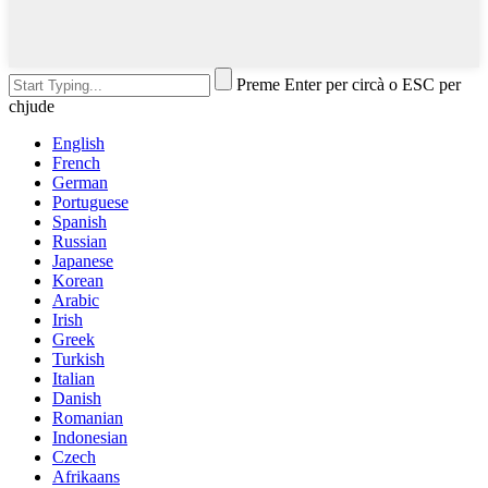
Preme Enter per circà o ESC per
chjude
English
French
German
Portuguese
Spanish
Russian
Japanese
Korean
Arabic
Irish
Greek
Turkish
Italian
Danish
Romanian
Indonesian
Czech
Afrikaans